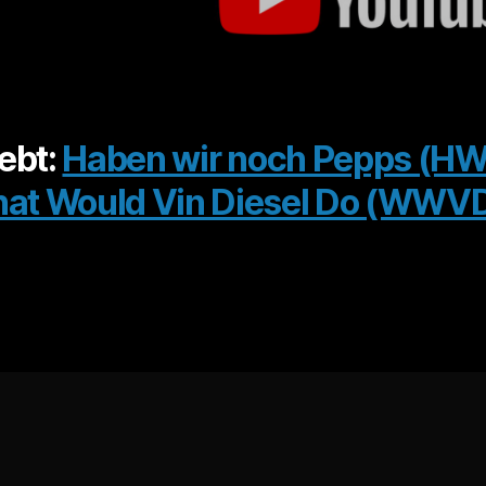
iebt:
Haben wir noch Pepps (H
at Would Vin Diesel Do (WWV
n