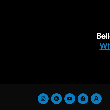
Bel
Wh
…
Instagram
Spotify
YouTube
Facebook
Amazo
Music